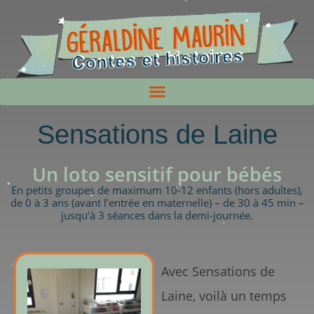
Sensations de Laine
Un loto sensitif pour bébés
En petits groupes de maximum 10-12 enfants (hors adultes),
de 0 à 3 ans (avant l’entrée en maternelle) – de 30 à 45 min –
jusqu’à 3 séances dans la demi-journée.
Avec Sensations de
Laine, voilà un temps