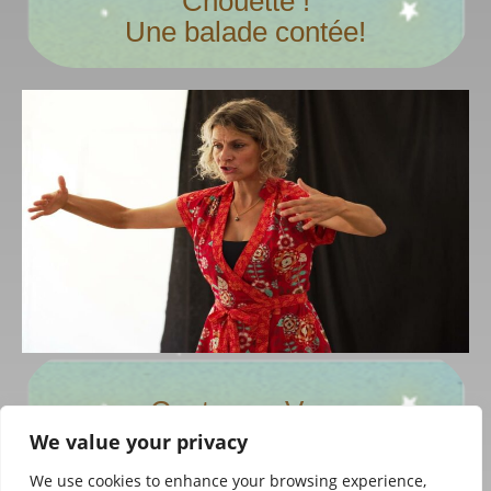
Chouette !
Pour tout public : les écoles à partir de la
maternelle, les groupes de randonneurs,
Une balade contée!
marche des anciens, clubs de marche,
festivals, centre de loisirs…
Contes en Vrac
Durée : indéfinie
We value your privacy
We use cookies to enhance your browsing experience,