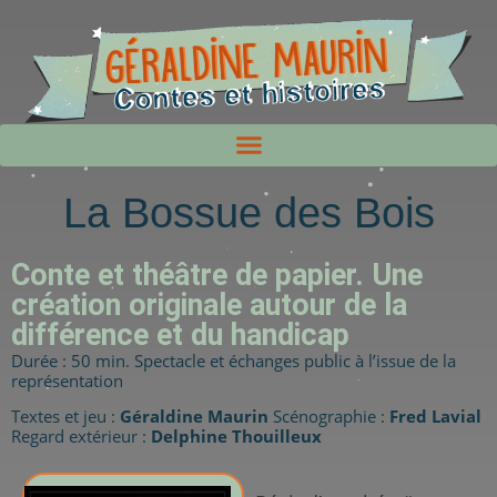
La Bossue des Bois
Conte et théâtre de papier. Une
création originale autour de la
différence et du handicap
Durée : 50 min. Spectacle et échanges public à l’issue de la
représentation
Textes et jeu :
Géraldine Maurin
Scénographie :
Fred Lavial
Regard extérieur :
Delphine Thouilleux